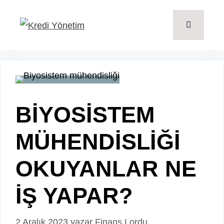
İçeriğe
atla
Menü
BİYOSİSTEM
MÜHENDİSLİĞİ
OKUYANLAR NE
İŞ YAPAR?
2 Aralık 2023
yazar
Finans Lordu