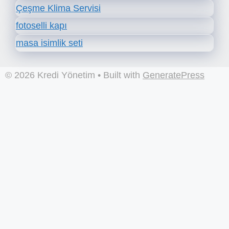
Çeşme Klima Servisi
fotoselli kapı
masa isimlik seti
© 2026 Kredi Yönetim
• Built with
GeneratePress