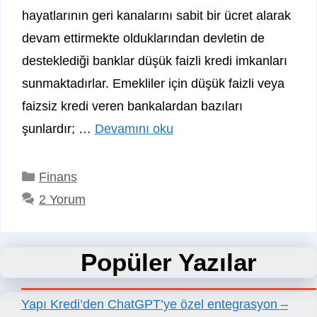
hayatlarının geri kanalarını sabit bir ücret alarak
devam ettirmekte olduklarından devletin de
desteklediği banklar düşük faizli kredi imkanları
sunmaktadırlar. Emekliler için düşük faizli veya
faizsiz kredi veren bankalardan bazıları
şunlardır; …
Devamını oku
Kategoriler
Finans
2 Yorum
Popüler Yazılar
Yapı Kredi’den ChatGPT’ye özel entegrasyon –