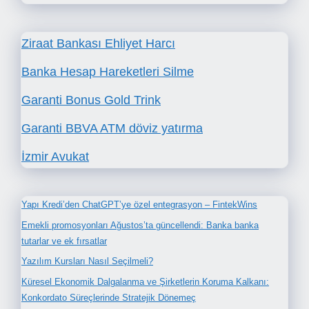
Ziraat Bankası Ehliyet Harcı
Banka Hesap Hareketleri Silme
Garanti Bonus Gold Trink
Garanti BBVA ATM döviz yatırma
İzmir Avukat
Yapı Kredi’den ChatGPT’ye özel entegrasyon – FintekWins
Emekli promosyonları Ağustos’ta güncellendi: Banka banka
tutarlar ve ek fırsatlar
Yazılım Kursları Nasıl Seçilmeli?
Küresel Ekonomik Dalgalanma ve Şirketlerin Koruma Kalkanı:
Konkordato Süreçlerinde Stratejik Dönemeç