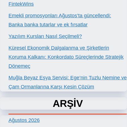
FintekWins
Emekli promosyonları Ağustos’ta güncellendi:
Banka banka tutarlar ve ek fırsatlar
Yazılım Kursları Nasıl Seçilmeli?
Küresel Ekonomik Dalgalanma ve Şirketlerin
Koruma Kalkanı: Konkordato Süreçlerinde Stratejik
Dönemeç
Muğla Beyaz Eşya Servisi: Ege’nin Tuzlu Nemine ve
Çam Ormanlarına Karşı Kesin Çözüm
ARŞİV
Ağustos 2026