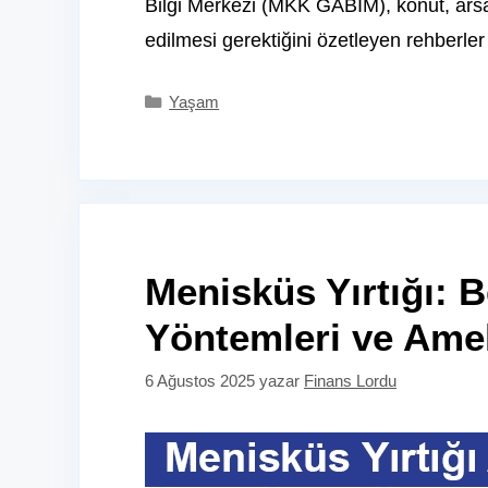
Bilgi Merkezi (MKK GABİM), konut, arsa/
edilmesi gerektiğini özetleyen rehberler
Kategoriler
Yaşam
Menisküs Yırtığı: Be
Yöntemleri ve Amel
6 Ağustos 2025
yazar
Finans Lordu