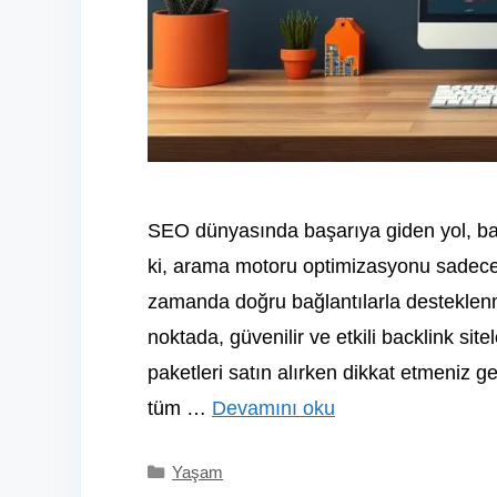
SEO dünyasında başarıya giden yol, back
ki, arama motoru optimizasyonu sadece t
zamanda doğru bağlantılarla desteklenm
noktada, güvenilir ve etkili backlink sit
paketleri satın alırken dikkat etmeniz g
tüm …
Devamını oku
Kategoriler
Yaşam