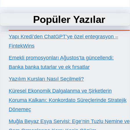
Popüler Yazılar
Yapı Kredi’den ChatGPT’ye özel entegrasyon –
FintekWins
Emekli promosyonları Ağustos’ta güncellendi:
Banka banka tutarlar ve ek fırsatlar
Yazılım Kursları Nasıl Seçilmeli?
Küresel Ekonomik Dalgalanma ve Şirketlerin
Koruma Kalkanı: Konkordato Süreçlerinde Stratejik
Dönemeç
Muğla Beyaz Eşya Servisi: Ege’nin Tuzlu Nemine ve