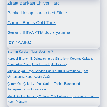
Ziraat Bankası Ehliyet Harcı
Banka Hesap Hareketleri Silme
Garanti Bonus Gold Trink
Garanti BBVA ATM döviz yatırma
İzmir Avukat
Yazılım Kursları Nasıl Seçilmeli?
Küresel Ekonomik Dalgalanma ve Şirketlerin Koruma Kalkanı:
Konkordato Süreçlerinde Stratejik Dönemeç
Muğla Beyaz Eşya Servisi: Ege’nin Tuzlu Nemine ve Çam
Ormanlarına Karşı Kesin Çözüm
Çorum Oto Çekici ve Yol Yardım: Tarihin Başkentinde
Tavsiyemiz.com Güvencesi
Mobil Bankacılık Giriş Yetkiniz Yok Hatası ve Çözümü: 7 Etkili ve
Kesin Yöntem