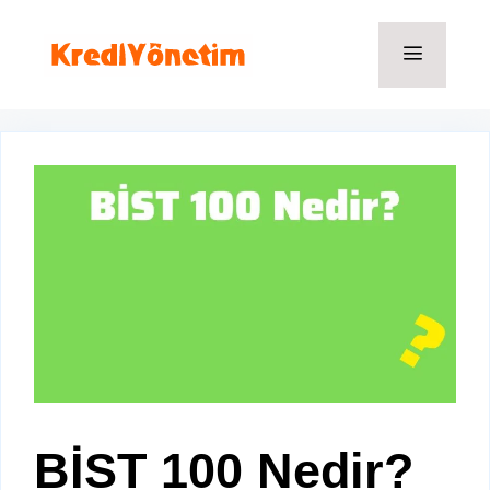
İçeriğe
atla
Menü
BİST 100 Nedir?