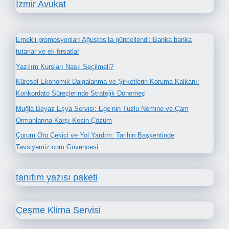
İzmir Avukat
Emekli promosyonları Ağustos’ta güncellendi: Banka banka
tutarlar ve ek fırsatlar
Yazılım Kursları Nasıl Seçilmeli?
Küresel Ekonomik Dalgalanma ve Şirketlerin Koruma Kalkanı:
Konkordato Süreçlerinde Stratejik Dönemeç
Muğla Beyaz Eşya Servisi: Ege’nin Tuzlu Nemine ve Çam
Ormanlarına Karşı Kesin Çözüm
Çorum Oto Çekici ve Yol Yardım: Tarihin Başkentinde
Tavsiyemiz.com Güvencesi
tanıtım yazısı paketi
Çeşme Klima Servisi