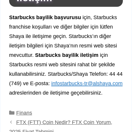
Starbucks bayilik başvurusu
için, Starbucks
franchise koşulları ve diğer bilgiler için lütfen
Shaya ile iletişime geçin. Starbucks’ın diğer
iletişim bilgileri için Shaya’nın resmi web sitesi
mevcuttur.
Starbucks bayilik iletişim
için
Starbucks resmi web sitesini rahat bir şekilde
kullanabilirsiniz. Starbucks/Shaya Telefon: 44 44
(749) ve E-posta:
infostarbucks-tr@alshaya.com
adreslerinden de iletişime geçebilirsiniz.
Kategoriler
Finans
FTX (FTT) Coin Nedir? FTX Coin Yorum,
2025 Fiyat Tahmini