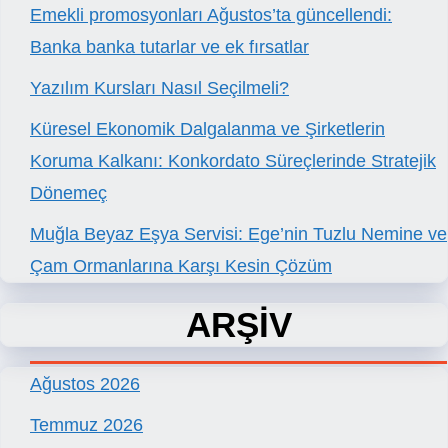
Emekli promosyonları Ağustos’ta güncellendi:
Banka banka tutarlar ve ek fırsatlar
Yazılım Kursları Nasıl Seçilmeli?
Küresel Ekonomik Dalgalanma ve Şirketlerin
Koruma Kalkanı: Konkordato Süreçlerinde Stratejik
Dönemeç
Muğla Beyaz Eşya Servisi: Ege’nin Tuzlu Nemine ve
Çam Ormanlarına Karşı Kesin Çözüm
ARŞİV
Ağustos 2026
Temmuz 2026