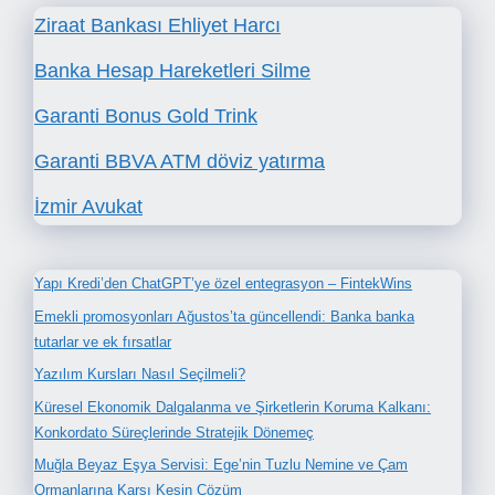
Ziraat Bankası Ehliyet Harcı
Banka Hesap Hareketleri Silme
Garanti Bonus Gold Trink
Garanti BBVA ATM döviz yatırma
İzmir Avukat
Yapı Kredi’den ChatGPT’ye özel entegrasyon – FintekWins
Emekli promosyonları Ağustos’ta güncellendi: Banka banka
tutarlar ve ek fırsatlar
Yazılım Kursları Nasıl Seçilmeli?
Küresel Ekonomik Dalgalanma ve Şirketlerin Koruma Kalkanı:
Konkordato Süreçlerinde Stratejik Dönemeç
Muğla Beyaz Eşya Servisi: Ege’nin Tuzlu Nemine ve Çam
Ormanlarına Karşı Kesin Çözüm