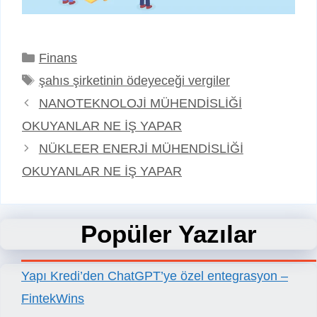
Kategoriler
Finans
Etiketler
şahıs şirketinin ödeyeceği vergiler
NANOTEKNOLOJİ MÜHENDİSLİĞİ
OKUYANLAR NE İŞ YAPAR
NÜKLEER ENERJİ MÜHENDİSLİĞİ
OKUYANLAR NE İŞ YAPAR
Popüler Yazılar
Yapı Kredi’den ChatGPT’ye özel entegrasyon –
FintekWins