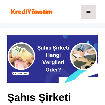
İçeriğe
atla
Menü
Şahıs Şirketi