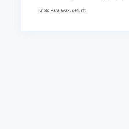
Kategoriler
Etiketler
Kripto Para
avax
,
defi
,
nft