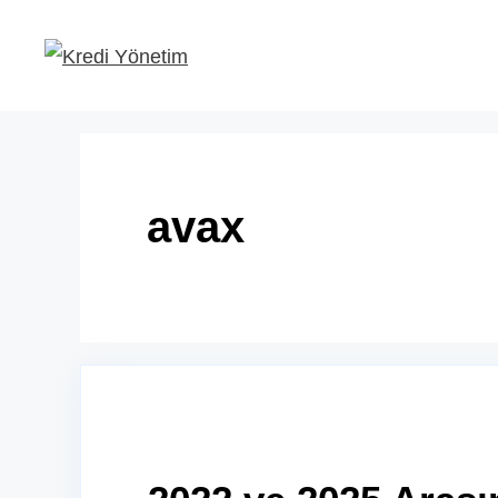
İçeriğe
atla
avax