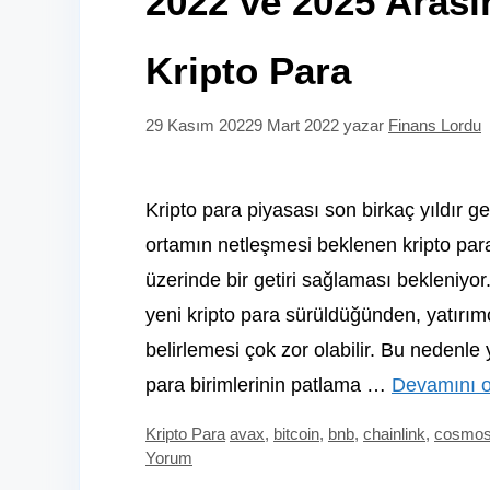
2022 ve 2025 Arası
Kripto Para
29 Kasım 2022
9 Mart 2022
yazar
Finans Lordu
Kripto para piyasası son birkaç yıldır g
ortamın netleşmesi beklenen kripto para
üzerinde bir getiri sağlaması bekleniyor
yeni kripto para sürüldüğünden, yatırımc
belirlemesi çok zor olabilir. Bu nedenle
para birimlerinin patlama …
Devamını 
Kategoriler
Etiketler
Kripto Para
avax
,
bitcoin
,
bnb
,
chainlink
,
cosmo
Yorum