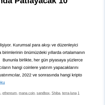
nda Patlayacak 10
elişiyor. Kurumsal para akışı ve düzenleyici
 birimlerinin önümüzdeki yıllarda ortalamanın
. Bununla birlikte, her gün piyasaya yüzlerce
ıların hangi coinlere yatırım yapacaklarını
 yatırımcılar, 2022 ve sonrasında hangi kripto
oku
s
,
ethereum
,
mana coin
,
sandbox
,
Shiba
,
terra-luna
1