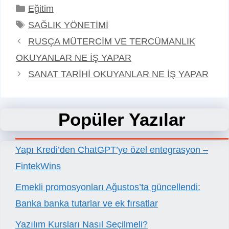
Kategoriler
Eğitim
Etiketler
SAĞLIK YÖNETİMİ
RUSÇA MÜTERCİM VE TERCÜMANLIK
OKUYANLAR NE İŞ YAPAR
SANAT TARİHİ OKUYANLAR NE İŞ YAPAR
Popüler Yazılar
Yapı Kredi’den ChatGPT’ye özel entegrasyon –
FintekWins
Emekli promosyonları Ağustos’ta güncellendi:
Banka banka tutarlar ve ek fırsatlar
Yazılım Kursları Nasıl Seçilmeli?