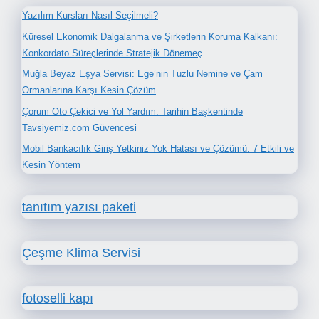
Yazılım Kursları Nasıl Seçilmeli?
Küresel Ekonomik Dalgalanma ve Şirketlerin Koruma Kalkanı:
Konkordato Süreçlerinde Stratejik Dönemeç
Muğla Beyaz Eşya Servisi: Ege’nin Tuzlu Nemine ve Çam
Ormanlarına Karşı Kesin Çözüm
Çorum Oto Çekici ve Yol Yardım: Tarihin Başkentinde
Tavsiyemiz.com Güvencesi
Mobil Bankacılık Giriş Yetkiniz Yok Hatası ve Çözümü: 7 Etkili ve
Kesin Yöntem
tanıtım yazısı paketi
Çeşme Klima Servisi
fotoselli kapı