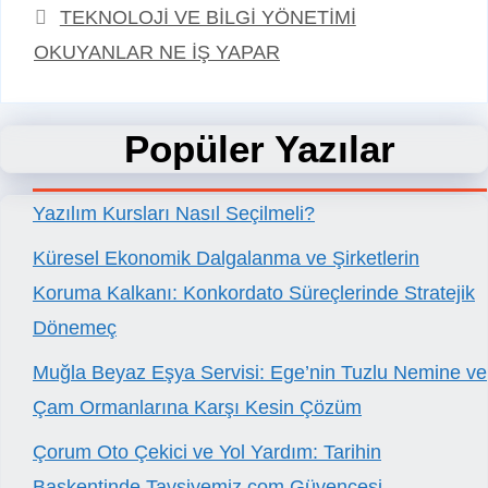
TEKNOLOJİ VE BİLGİ YÖNETİMİ
OKUYANLAR NE İŞ YAPAR
Popüler Yazılar
Yazılım Kursları Nasıl Seçilmeli?
Küresel Ekonomik Dalgalanma ve Şirketlerin
Koruma Kalkanı: Konkordato Süreçlerinde Stratejik
Dönemeç
Muğla Beyaz Eşya Servisi: Ege’nin Tuzlu Nemine ve
Çam Ormanlarına Karşı Kesin Çözüm
Çorum Oto Çekici ve Yol Yardım: Tarihin
Başkentinde Tavsiyemiz.com Güvencesi