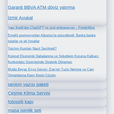
Garanti BBVA ATM döviz yatırma
İzmir Avukat
Yapı Kredi’den ChatGPT’ye özel entegrasyon – FintekWins
Emekli promosyonları Ağustos’ta güncellendi: Banka banka
tutarlar ve ek fırsatlar
Yazılım Kursları Nasıl Seçilmeli?
Küresel Ekonomik Dalgalanma ve Şirketlerin Koruma Kalkanı:
Konkordato Süreçlerinde Stratejik Dönemeç
Muğla Beyaz Eşya Servisi: Ege’nin Tuzlu Nemine ve Çam
Ormanlarına Karşı Kesin Çözüm
tanıtım yazısı paketi
Çeşme Klima Servisi
fotoselli kapı
masa isimlik seti