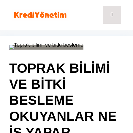
İçeriğe
atla
Menü
TOPRAK BİLİMİ
VE BİTKİ
BESLEME
OKUYANLAR NE
İŞ YAPAR