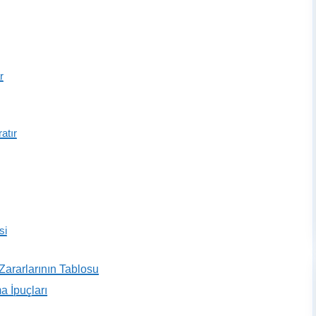
r
atır
si
Zararlarının Tablosu
 İpuçları