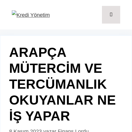
İçeriğe
atla
Menü
ARAPÇA
MÜTERCİM VE
TERCÜMANLIK
OKUYANLAR NE
İŞ YAPAR
8 Kasım 2023
yazar
Finans Lordu