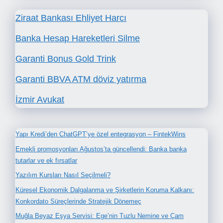
Ziraat Bankası Ehliyet Harcı
Banka Hesap Hareketleri Silme
Garanti Bonus Gold Trink
Garanti BBVA ATM döviz yatırma
İzmir Avukat
Yapı Kredi’den ChatGPT’ye özel entegrasyon – FintekWins
Emekli promosyonları Ağustos’ta güncellendi: Banka banka
tutarlar ve ek fırsatlar
Yazılım Kursları Nasıl Seçilmeli?
Küresel Ekonomik Dalgalanma ve Şirketlerin Koruma Kalkanı:
Konkordato Süreçlerinde Stratejik Dönemeç
Muğla Beyaz Eşya Servisi: Ege’nin Tuzlu Nemine ve Çam