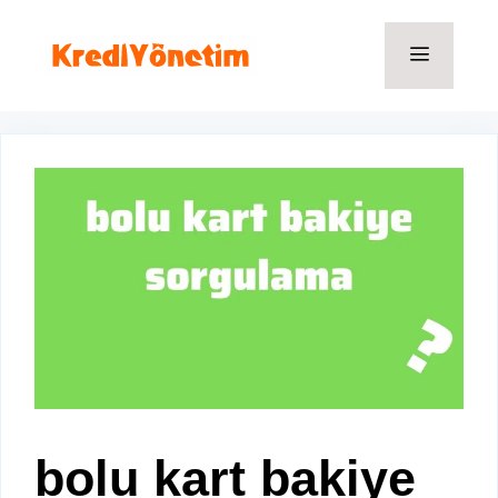
İçeriğe
atla
Menü
bolu kart bakiye