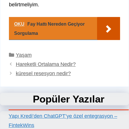
belirtmeliyim.
OKU
Fay Hattı Nereden Geçiyor
Sorgulama
Kategoriler
Yaşam
Hareketli Ortalama Nedir?
küresel resesyon nedir?
Popüler Yazılar
Yapı Kredi’den ChatGPT’ye özel entegrasyon –
FintekWins