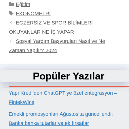
Kategoriler
Eğitim
Etiketler
EKONOMETRİ
EGZERSİZ VE SPOR BİLİMLERİ
OKUYANLAR NE İŞ YAPAR
Sosyal Yardım Başvuruları Nasıl ve Ne
Zaman Yapılır? 2024
Popüler Yazılar
Yapı Kredi’den ChatGPT’ye özel entegrasyon –
FintekWins
Emekli promosyonları Ağustos’ta güncellendi:
Banka banka tutarlar ve ek fırsatlar