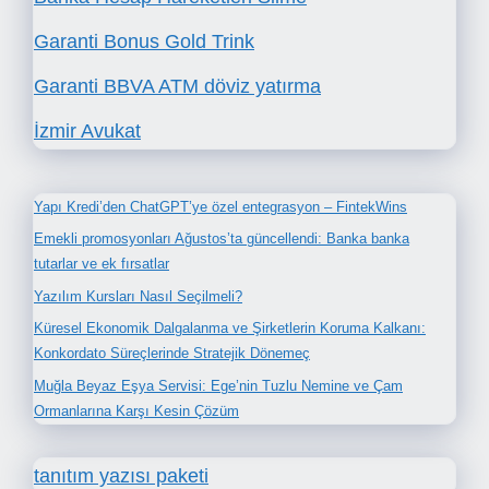
Garanti Bonus Gold Trink
Garanti BBVA ATM döviz yatırma
İzmir Avukat
Yapı Kredi’den ChatGPT’ye özel entegrasyon – FintekWins
Emekli promosyonları Ağustos’ta güncellendi: Banka banka
tutarlar ve ek fırsatlar
Yazılım Kursları Nasıl Seçilmeli?
Küresel Ekonomik Dalgalanma ve Şirketlerin Koruma Kalkanı:
Konkordato Süreçlerinde Stratejik Dönemeç
Muğla Beyaz Eşya Servisi: Ege’nin Tuzlu Nemine ve Çam
Ormanlarına Karşı Kesin Çözüm
tanıtım yazısı paketi