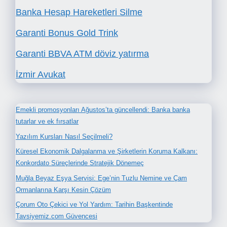
Banka Hesap Hareketleri Silme
Garanti Bonus Gold Trink
Garanti BBVA ATM döviz yatırma
İzmir Avukat
Emekli promosyonları Ağustos’ta güncellendi: Banka banka
tutarlar ve ek fırsatlar
Yazılım Kursları Nasıl Seçilmeli?
Küresel Ekonomik Dalgalanma ve Şirketlerin Koruma Kalkanı:
Konkordato Süreçlerinde Stratejik Dönemeç
Muğla Beyaz Eşya Servisi: Ege’nin Tuzlu Nemine ve Çam
Ormanlarına Karşı Kesin Çözüm
Çorum Oto Çekici ve Yol Yardım: Tarihin Başkentinde
Tavsiyemiz.com Güvencesi