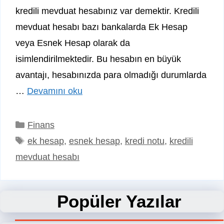
kredili mevduat hesabınız var demektir. Kredili
mevduat hesabı bazı bankalarda Ek Hesap
veya Esnek Hesap olarak da
isimlendirilmektedir. Bu hesabın en büyük
avantajı, hesabınızda para olmadığı durumlarda
…
Devamını oku
Kategoriler
Finans
Etiketler
ek hesap
,
esnek hesap
,
kredi notu
,
kredili
mevduat hesabı
Popüler Yazılar