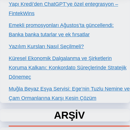
Yapı Kredi’den ChatGPT’ye özel entegrasyon –
FintekWins
Emekli promosyonları Ağustos’ta güncellendi:
Banka banka tutarlar ve ek fırsatlar
Yazılım Kursları Nasıl Seçilmeli?
Küresel Ekonomik Dalgalanma ve Şirketlerin
Koruma Kalkanı: Konkordato Süreçlerinde Stratejik
Dönemeç
Muğla Beyaz Eşya Servisi: Ege’nin Tuzlu Nemine ve
Çam Ormanlarına Karşı Kesin Çözüm
ARŞİV