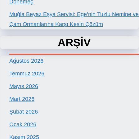
Dönemeç
Muğla Beyaz Eşya Servisi: Ege’nin Tuzlu Nemine ve
Çam Ormanlarına Karşı Kesin Çözüm
ARŞİV
Ağustos 2026
Temmuz 2026
Mayıs 2026
Mart 2026
Şubat 2026
Ocak 2026
Kasım 2025