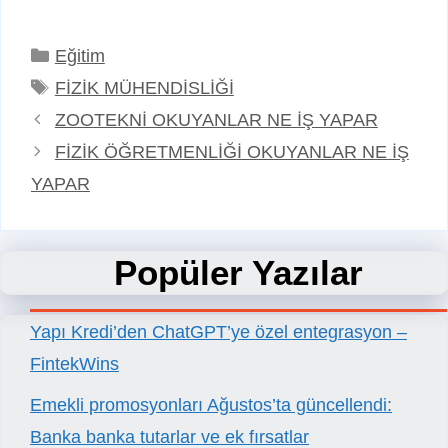
Kategoriler
Eğitim
Etiketler
FİZİK MÜHENDİSLİĞİ
ZOOTEKNİ OKUYANLAR NE İŞ YAPAR
FİZİK ÖĞRETMENLİĞİ OKUYANLAR NE İŞ
YAPAR
Popüler Yazılar
Yapı Kredi’den ChatGPT’ye özel entegrasyon –
FintekWins
Emekli promosyonları Ağustos’ta güncellendi:
Banka banka tutarlar ve ek fırsatlar