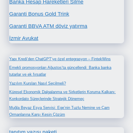
Banka Hesap Hareketleri Silme
Garanti Bonus Gold Trink
Garanti BBVA ATM döviz yatırma
İzmir Avukat
Yapı Kredi’den ChatGPT’ye özel entegrasyon – FintekWins
Emekli promosyonları Ağustos’ta güncellendi: Banka banka
tutarlar ve ek fırsatlar
Yazılım Kursları Nasıl Seçilmeli?
Küresel Ekonomik Dalgalanma ve Şirketlerin Koruma Kalkanı:
Konkordato Süreçlerinde Stratejik Dönemeç
Muğla Beyaz Eşya Servisi: Ege’nin Tuzlu Nemine ve Çam
Ormanlarına Karşı Kesin Çözüm
tanıtım yazısı paketi