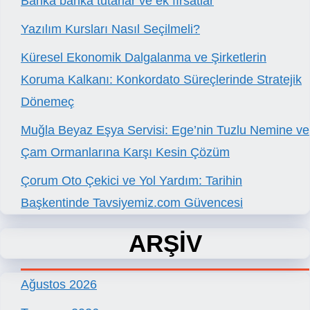
Banka banka tutarlar ve ek fırsatlar
Yazılım Kursları Nasıl Seçilmeli?
Küresel Ekonomik Dalgalanma ve Şirketlerin
Koruma Kalkanı: Konkordato Süreçlerinde Stratejik
Dönemeç
Muğla Beyaz Eşya Servisi: Ege’nin Tuzlu Nemine ve
Çam Ormanlarına Karşı Kesin Çözüm
Çorum Oto Çekici ve Yol Yardım: Tarihin
Başkentinde Tavsiyemiz.com Güvencesi
ARŞİV
Ağustos 2026