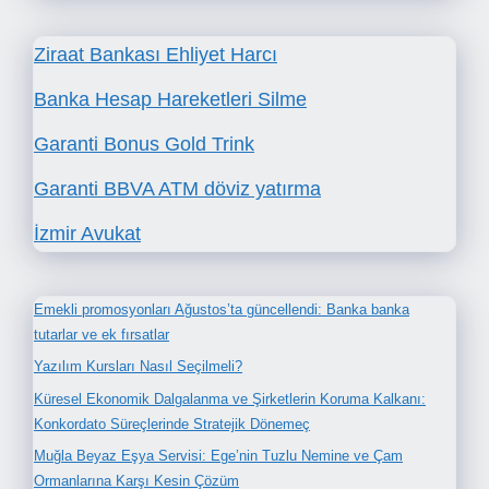
Ziraat Bankası Ehliyet Harcı
Banka Hesap Hareketleri Silme
Garanti Bonus Gold Trink
Garanti BBVA ATM döviz yatırma
İzmir Avukat
Emekli promosyonları Ağustos’ta güncellendi: Banka banka
tutarlar ve ek fırsatlar
Yazılım Kursları Nasıl Seçilmeli?
Küresel Ekonomik Dalgalanma ve Şirketlerin Koruma Kalkanı:
Konkordato Süreçlerinde Stratejik Dönemeç
Muğla Beyaz Eşya Servisi: Ege’nin Tuzlu Nemine ve Çam
Ormanlarına Karşı Kesin Çözüm