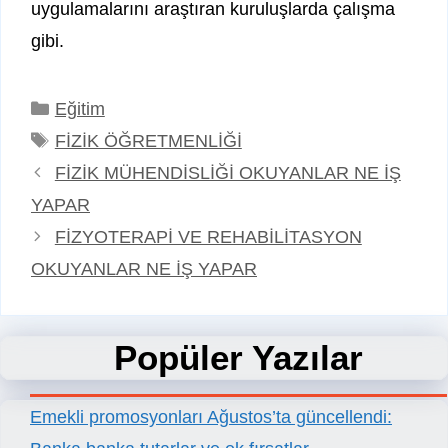
uygulamalarını araştıran kuruluşlarda çalışma
gibi.
Kategoriler
Eğitim
Etiketler
FİZİK ÖĞRETMENLİĞİ
FİZİK MÜHENDİSLİĞİ OKUYANLAR NE İŞ
YAPAR
FİZYOTERAPİ VE REHABİLİTASYON
OKUYANLAR NE İŞ YAPAR
Popüler Yazılar
Emekli promosyonları Ağustos’ta güncellendi: