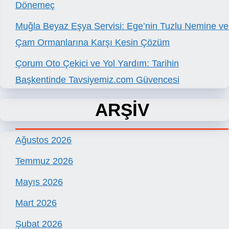
Dönemeç
Muğla Beyaz Eşya Servisi: Ege’nin Tuzlu Nemine ve
Çam Ormanlarına Karşı Kesin Çözüm
Çorum Oto Çekici ve Yol Yardım: Tarihin
Başkentinde Tavsiyemiz.com Güvencesi
ARŞİV
Ağustos 2026
Temmuz 2026
Mayıs 2026
Mart 2026
Şubat 2026