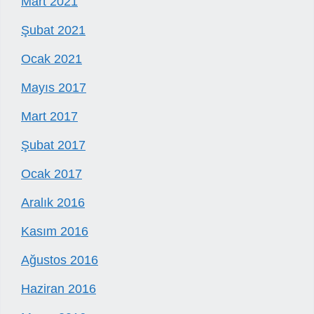
Mart 2021
Şubat 2021
Ocak 2021
Mayıs 2017
Mart 2017
Şubat 2017
Ocak 2017
Aralık 2016
Kasım 2016
Ağustos 2016
Haziran 2016