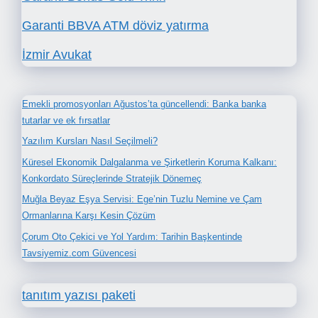
Garanti BBVA ATM döviz yatırma
İzmir Avukat
Emekli promosyonları Ağustos’ta güncellendi: Banka banka
tutarlar ve ek fırsatlar
Yazılım Kursları Nasıl Seçilmeli?
Küresel Ekonomik Dalgalanma ve Şirketlerin Koruma Kalkanı:
Konkordato Süreçlerinde Stratejik Dönemeç
Muğla Beyaz Eşya Servisi: Ege’nin Tuzlu Nemine ve Çam
Ormanlarına Karşı Kesin Çözüm
Çorum Oto Çekici ve Yol Yardım: Tarihin Başkentinde
Tavsiyemiz.com Güvencesi
tanıtım yazısı paketi