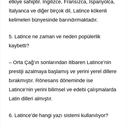
etkiye sahiptir. İngilizce, Fransızca, İspanyolca,
İtalyanca ve diğer birçok dil, Latince kökenli
kelimeleri bünyesinde barındırmaktadır.
5. Latince ne zaman ve neden popülerlik
kaybetti?
– Orta Çağ’ın sonlarından itibaren Latince’nin
prestiji azalmaya başlamış ve yerini yerel dillere
bırakmıştır. Rönesans döneminde ise
Latince’nin yerini bilimsel ve edebi çalışmalarda
Latin dilleri almıştır.
6. Latince’de hangi yazı sistemi kullanılıyor?