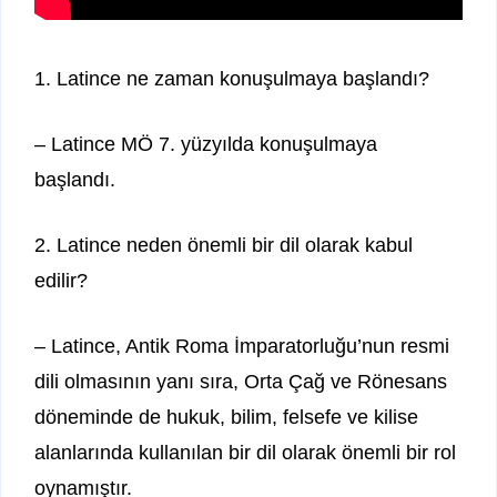
1. Latince ne zaman konuşulmaya başlandı?
– Latince MÖ 7. yüzyılda konuşulmaya
başlandı.
2. Latince neden önemli bir dil olarak kabul
edilir?
– Latince, Antik Roma İmparatorluğu’nun resmi
dili olmasının yanı sıra, Orta Çağ ve Rönesans
döneminde de hukuk, bilim, felsefe ve kilise
alanlarında kullanılan bir dil olarak önemli bir rol
oynamıştır.