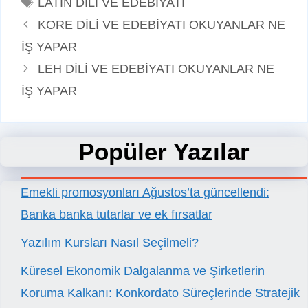
LATİN DİLİ VE EDEBİYATI
KORE DİLİ VE EDEBİYATI OKUYANLAR NE
İŞ YAPAR
LEH DİLİ VE EDEBİYATI OKUYANLAR NE
İŞ YAPAR
Popüler Yazılar
Emekli promosyonları Ağustos’ta güncellendi:
Banka banka tutarlar ve ek fırsatlar
Yazılım Kursları Nasıl Seçilmeli?
Küresel Ekonomik Dalgalanma ve Şirketlerin
Koruma Kalkanı: Konkordato Süreçlerinde Stratejik