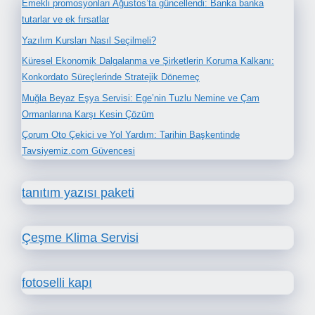
Emekli promosyonları Ağustos’ta güncellendi: Banka banka
tutarlar ve ek fırsatlar
Yazılım Kursları Nasıl Seçilmeli?
Küresel Ekonomik Dalgalanma ve Şirketlerin Koruma Kalkanı:
Konkordato Süreçlerinde Stratejik Dönemeç
Muğla Beyaz Eşya Servisi: Ege’nin Tuzlu Nemine ve Çam
Ormanlarına Karşı Kesin Çözüm
Çorum Oto Çekici ve Yol Yardım: Tarihin Başkentinde
Tavsiyemiz.com Güvencesi
tanıtım yazısı paketi
Çeşme Klima Servisi
fotoselli kapı