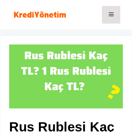
İçeriğe
atla
Menü
Rus Rublesi Kaç