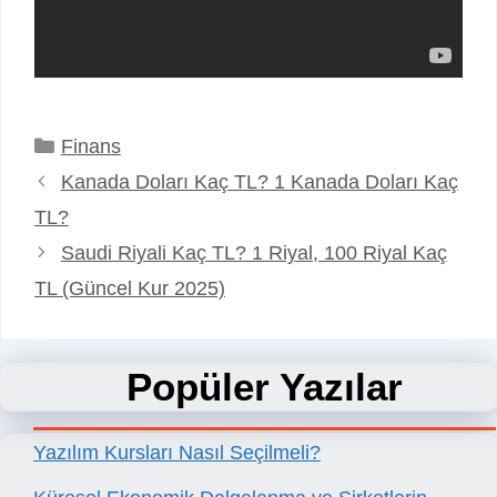
Kategoriler
Finans
Kanada Doları Kaç TL? 1 Kanada Doları Kaç
TL?
Saudi Riyali Kaç TL? 1 Riyal, 100 Riyal Kaç
TL (Güncel Kur 2025)
Popüler Yazılar
Yazılım Kursları Nasıl Seçilmeli?