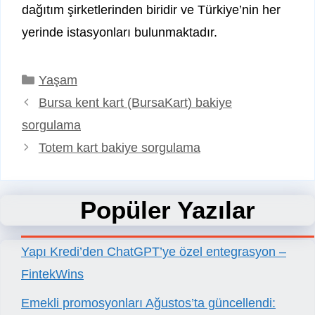
dağıtım şirketlerinden biridir ve Türkiye’nin her
yerinde istasyonları bulunmaktadır.
Kategoriler
Yaşam
Bursa kent kart (BursaKart) bakiye
sorgulama
Totem kart bakiye sorgulama
Popüler Yazılar
Yapı Kredi’den ChatGPT’ye özel entegrasyon –
FintekWins
Emekli promosyonları Ağustos’ta güncellendi: