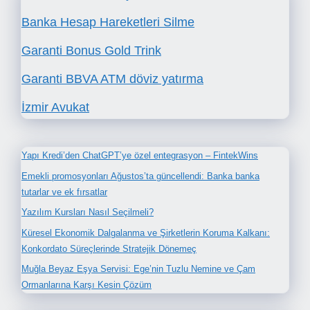
Banka Hesap Hareketleri Silme
Garanti Bonus Gold Trink
Garanti BBVA ATM döviz yatırma
İzmir Avukat
Yapı Kredi’den ChatGPT’ye özel entegrasyon – FintekWins
Emekli promosyonları Ağustos’ta güncellendi: Banka banka
tutarlar ve ek fırsatlar
Yazılım Kursları Nasıl Seçilmeli?
Küresel Ekonomik Dalgalanma ve Şirketlerin Koruma Kalkanı:
Konkordato Süreçlerinde Stratejik Dönemeç
Muğla Beyaz Eşya Servisi: Ege’nin Tuzlu Nemine ve Çam
Ormanlarına Karşı Kesin Çözüm