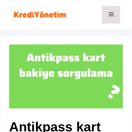
İçeriğe
atla
Menü
Antikpass kart