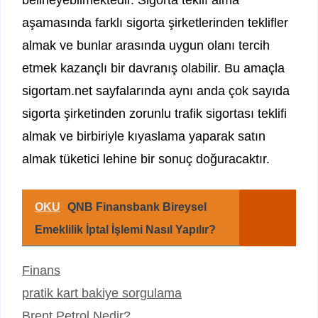
belirleyebilmektedir. Sigorta teklif alma
aşamasında farklı sigorta şirketlerinden teklifler
almak ve bunlar arasında uygun olanı tercih
etmek kazançlı bir davranış olabilir. Bu amaçla
sigortam.net sayfalarında aynı anda çok sayıda
sigorta şirketinden zorunlu trafik sigortası teklifi
almak ve birbiriyle kıyaslama yaparak satın
almak tüketici lehine bir sonuç doğuracaktır.
OKU
QNB Finansbank Bireysel
Emeklilik İptal İşlemi Nasıl Yapılır?
Kategoriler
Finans
pratik kart bakiye sorgulama
Brent Petrol Nedir?