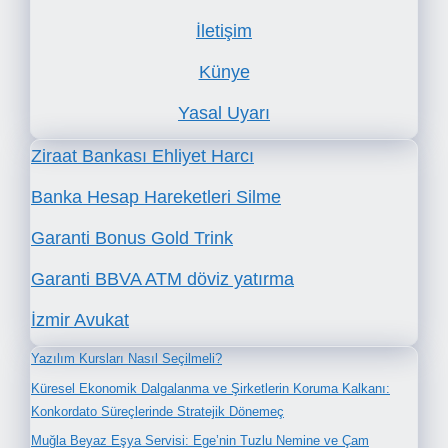
İletişim
Künye
Yasal Uyarı
Ziraat Bankası Ehliyet Harcı
Banka Hesap Hareketleri Silme
Garanti Bonus Gold Trink
Garanti BBVA ATM döviz yatırma
İzmir Avukat
Yazılım Kursları Nasıl Seçilmeli?
Küresel Ekonomik Dalgalanma ve Şirketlerin Koruma Kalkanı:
Konkordato Süreçlerinde Stratejik Dönemeç
Muğla Beyaz Eşya Servisi: Ege’nin Tuzlu Nemine ve Çam