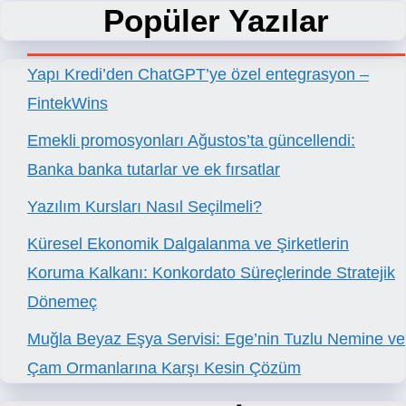
Popüler Yazılar
Yapı Kredi’den ChatGPT’ye özel entegrasyon –
FintekWins
Emekli promosyonları Ağustos’ta güncellendi:
Banka banka tutarlar ve ek fırsatlar
Yazılım Kursları Nasıl Seçilmeli?
Küresel Ekonomik Dalgalanma ve Şirketlerin
Koruma Kalkanı: Konkordato Süreçlerinde Stratejik
Dönemeç
Muğla Beyaz Eşya Servisi: Ege’nin Tuzlu Nemine ve
Çam Ormanlarına Karşı Kesin Çözüm