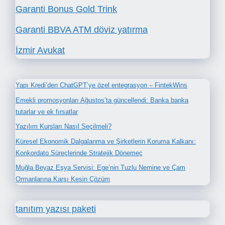
Garanti Bonus Gold Trink
Garanti BBVA ATM döviz yatırma
İzmir Avukat
Yapı Kredi’den ChatGPT’ye özel entegrasyon – FintekWins
Emekli promosyonları Ağustos’ta güncellendi: Banka banka
tutarlar ve ek fırsatlar
Yazılım Kursları Nasıl Seçilmeli?
Küresel Ekonomik Dalgalanma ve Şirketlerin Koruma Kalkanı:
Konkordato Süreçlerinde Stratejik Dönemeç
Muğla Beyaz Eşya Servisi: Ege’nin Tuzlu Nemine ve Çam
Ormanlarına Karşı Kesin Çözüm
tanıtım yazısı paketi