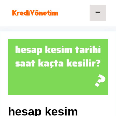
İçeriğe
atla
Menü
hesap kesim