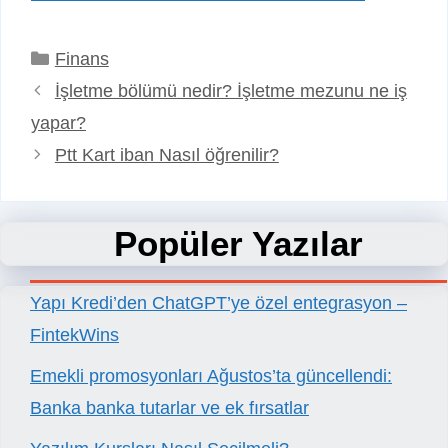
Kategoriler
Finans
İşletme bölümü nedir? İşletme mezunu ne iş
yapar?
Ptt Kart iban Nasıl öğrenilir?
Popüler Yazılar
Yapı Kredi’den ChatGPT’ye özel entegrasyon –
FintekWins
Emekli promosyonları Ağustos’ta güncellendi:
Banka banka tutarlar ve ek fırsatlar