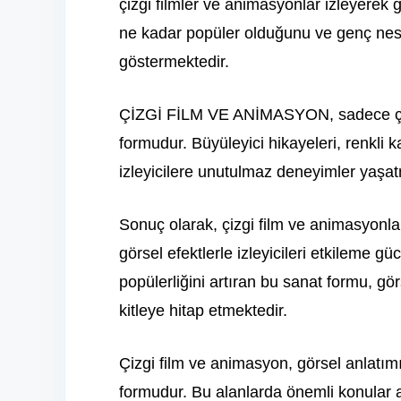
çizgi filmler ve animasyonlar izleyerek g
ne kadar popüler olduğunu ve genç nesi
göstermektedir.
ÇİZGİ FİLM VE ANİMASYON, sadece çocukl
formudur. Büyüleyici hikayeleri, renkli ka
izleyicilere unutulmaz deneyimler yaşat
Sonuç olarak, çizgi film ve animasyonlar
görsel efektlerle izleyicileri etkileme gü
popülerliğini artıran bu sanat formu, görs
kitleye hitap etmektedir.
Çizgi film ve animasyon, görsel anlatımın
formudur. Bu alanlarda önemli konular a