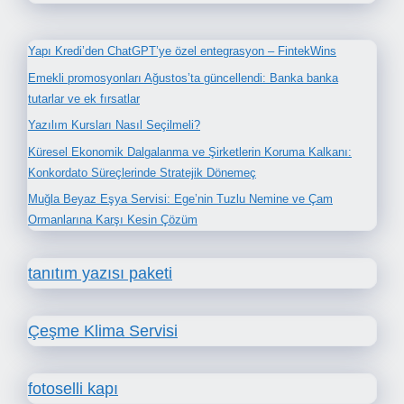
Yapı Kredi’den ChatGPT’ye özel entegrasyon – FintekWins
Emekli promosyonları Ağustos’ta güncellendi: Banka banka
tutarlar ve ek fırsatlar
Yazılım Kursları Nasıl Seçilmeli?
Küresel Ekonomik Dalgalanma ve Şirketlerin Koruma Kalkanı:
Konkordato Süreçlerinde Stratejik Dönemeç
Muğla Beyaz Eşya Servisi: Ege’nin Tuzlu Nemine ve Çam
Ormanlarına Karşı Kesin Çözüm
tanıtım yazısı paketi
Çeşme Klima Servisi
fotoselli kapı