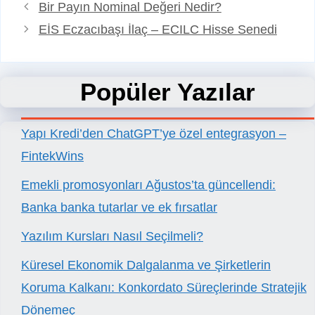
Bir Payın Nominal Değeri Nedir?
EİS Eczacıbaşı İlaç – ECILC Hisse Senedi
Popüler Yazılar
Yapı Kredi’den ChatGPT’ye özel entegrasyon –
FintekWins
Emekli promosyonları Ağustos’ta güncellendi:
Banka banka tutarlar ve ek fırsatlar
Yazılım Kursları Nasıl Seçilmeli?
Küresel Ekonomik Dalgalanma ve Şirketlerin
Koruma Kalkanı: Konkordato Süreçlerinde Stratejik
Dönemeç