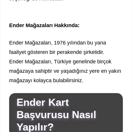
Ender Mağazaları Hakkında:
Ender Mağazaları, 1976 yılından bu yana
faaliyet gösteren bir perakende şirketidir.
Ender Mağazaları, Türkiye genelinde birçok
mağazaya sahiptir ve yaşadığınız yere en yakın
mağazayı kolayca bulabilirsiniz.
Ender Kart
Başvurusu Nasıl
Yapılır?