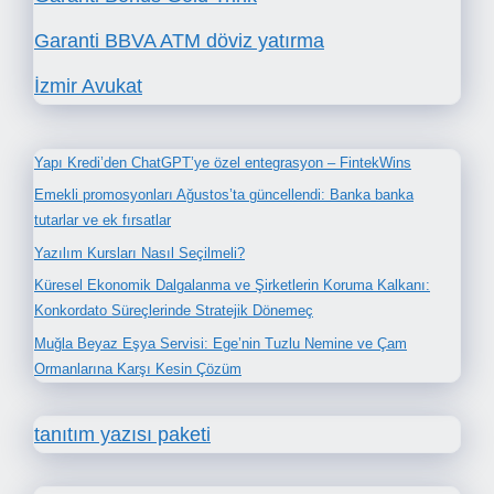
Garanti BBVA ATM döviz yatırma
İzmir Avukat
Yapı Kredi’den ChatGPT’ye özel entegrasyon – FintekWins
Emekli promosyonları Ağustos’ta güncellendi: Banka banka
tutarlar ve ek fırsatlar
Yazılım Kursları Nasıl Seçilmeli?
Küresel Ekonomik Dalgalanma ve Şirketlerin Koruma Kalkanı:
Konkordato Süreçlerinde Stratejik Dönemeç
Muğla Beyaz Eşya Servisi: Ege’nin Tuzlu Nemine ve Çam
Ormanlarına Karşı Kesin Çözüm
tanıtım yazısı paketi