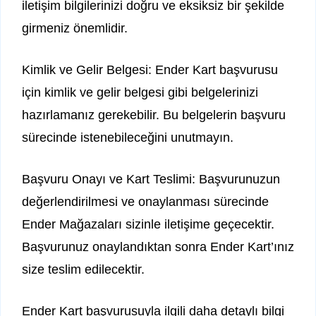
iletişim bilgilerinizi doğru ve eksiksiz bir şekilde
girmeniz önemlidir.
Kimlik ve Gelir Belgesi: Ender Kart başvurusu
için kimlik ve gelir belgesi gibi belgelerinizi
hazırlamanız gerekebilir. Bu belgelerin başvuru
sürecinde istenebileceğini unutmayın.
Başvuru Onayı ve Kart Teslimi: Başvurunuzun
değerlendirilmesi ve onaylanması sürecinde
Ender Mağazaları sizinle iletişime geçecektir.
Başvurunuz onaylandıktan sonra Ender Kart’ınız
size teslim edilecektir.
Ender Kart başvurusuyla ilgili daha detaylı bilgi