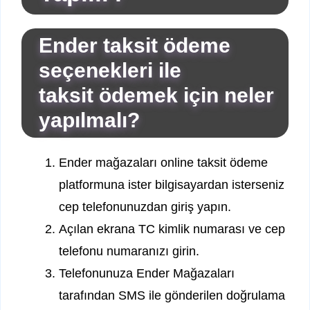
Ender taksit ödeme
seçenekleri ile
taksit ödemek için neler
yapılmalı?
Ender mağazaları online taksit ödeme
platformuna ister bilgisayardan isterseniz
cep telefonunuzdan giriş yapın.
Açılan ekrana TC kimlik numarası ve cep
telefonu numaranızı girin.
Telefonunuza Ender Mağazaları
tarafından SMS ile gönderilen doğrulama