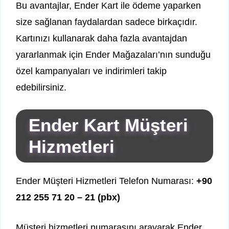
Bu avantajlar, Ender Kart ile ödeme yaparken
size sağlanan faydalardan sadece birkaçıdır.
Kartınızı kullanarak daha fazla avantajdan
yararlanmak için Ender Mağazaları’nın sunduğu
özel kampanyaları ve indirimleri takip
edebilirsiniz.
Ender Kart Müşteri
Hizmetleri
Ender Müşteri Hizmetleri Telefon Numarası:
+90
212 255 71 20 – 21 (pbx)
Müşteri hizmetleri numarasını arayarak Ender