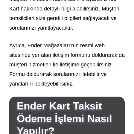
Kart hakkında detaylı bilgi alabilirsiniz. Müşteri
temsilcileri size gerekli bilgileri sağlayacak ve
sorularınızı yanıtlayacaktır.
Ayrıca, Ender Mağazaları’nın resmi web
sitesinde yer alan iletişim formunu doldurarak da
müşteri hizmetleri ile iletişime geçebilirsiniz.
Formu doldurarak sorularınızı iletebilir ve
yanıtlarını bekleyebilirsiniz.
Ender Kart Taksit
Ödeme İşlemi Nasıl
Yapılır?