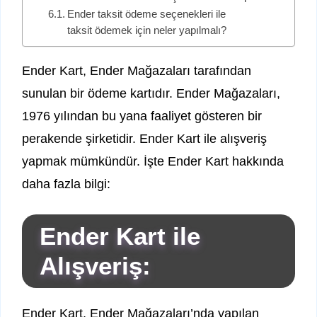
Ender taksit ödeme seçenekleri ile
taksit ödemek için neler yapılmalı?
Ender Kart, Ender Mağazaları tarafından
sunulan bir ödeme kartıdır. Ender Mağazaları,
1976 yılından bu yana faaliyet gösteren bir
perakende şirketidir. Ender Kart ile alışveriş
yapmak mümkündür. İşte Ender Kart hakkında
daha fazla bilgi:
Ender Kart ile
Alışveriş:
Ender Kart, Ender Mağazaları’nda yapılan