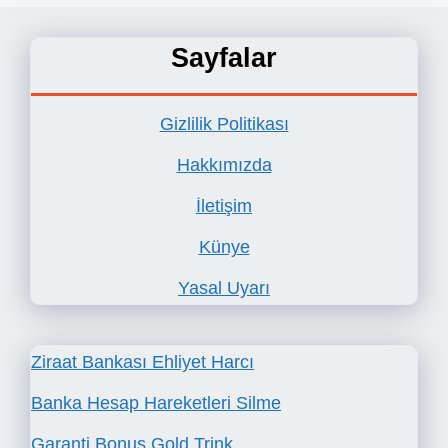
Sayfalar
Gizlilik Politikası
Hakkımızda
İletişim
Künye
Yasal Uyarı
Ziraat Bankası Ehliyet Harcı
Banka Hesap Hareketleri Silme
Garanti Bonus Gold Trink