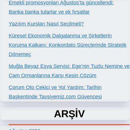
Emekli promosyonları Ağustos’ta güncellendi:
Banka banka tutarlar ve ek fırsatlar
Yazılım Kursları Nasıl Seçilmeli?
Küresel Ekonomik Dalgalanma ve Şirketlerin
Koruma Kalkanı: Konkordato Süreçlerinde Stratejik
Dönemeç
Muğla Beyaz Eşya Servisi: Ege’nin Tuzlu Nemine ve
Çam Ormanlarına Karşı Kesin Çözüm
Çorum Oto Çekici ve Yol Yardım: Tarihin
Başkentinde Tavsiyemiz.com Güvencesi
ARŞİV