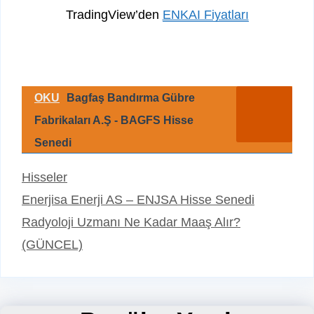
TradingView’den
ENKAI Fiyatları
OKU
Bagfaş Bandırma Gübre
Fabrikaları A.Ş - BAGFS Hisse
Senedi
Kategoriler
Hisseler
Enerjisa Enerji AS – ENJSA Hisse Senedi
Radyoloji Uzmanı Ne Kadar Maaş Alır?
(GÜNCEL)