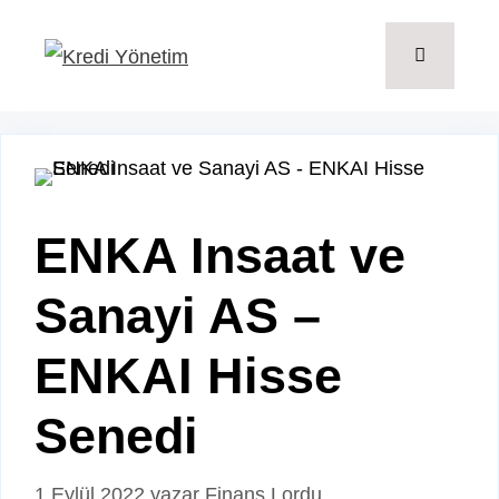
İçeriğe
atla
Menü
ENKA Insaat ve
Sanayi AS –
ENKAI Hisse
Senedi
1 Eylül 2022
yazar
Finans Lordu