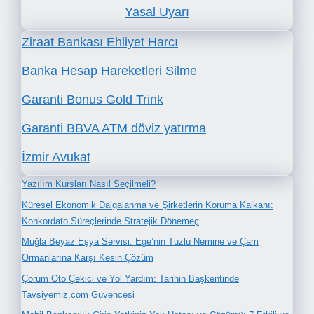
Yasal Uyarı
Ziraat Bankası Ehliyet Harcı
Banka Hesap Hareketleri Silme
Garanti Bonus Gold Trink
Garanti BBVA ATM döviz yatırma
İzmir Avukat
Yazılım Kursları Nasıl Seçilmeli?
Küresel Ekonomik Dalgalanma ve Şirketlerin Koruma Kalkanı:
Konkordato Süreçlerinde Stratejik Dönemeç
Muğla Beyaz Eşya Servisi: Ege’nin Tuzlu Nemine ve Çam
Ormanlarına Karşı Kesin Çözüm
Çorum Oto Çekici ve Yol Yardım: Tarihin Başkentinde
Tavsiyemiz.com Güvencesi