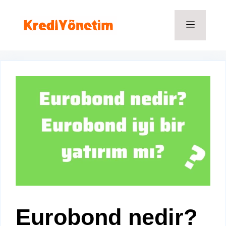
İçeriğe
atla
Menü
Eurobond nedir?