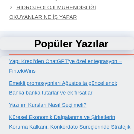
HİDROJEOLOJİ MÜHENDİSLİĞİ
OKUYANLAR NE İŞ YAPAR
Popüler Yazılar
Yapı Kredi’den ChatGPT’ye özel entegrasyon –
FintekWins
Emekli promosyonları Ağustos’ta güncellendi:
Banka banka tutarlar ve ek fırsatlar
Yazılım Kursları Nasıl Seçilmeli?
Küresel Ekonomik Dalgalanma ve Şirketlerin
Koruma Kalkanı: Konkordato Süreçlerinde Stratejik