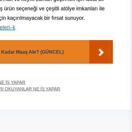
ş ürün seçeneği ve çeşitli atölye imkanları ile
in kaçırılmayacak bir fırsat sunuyor.
eleri–k
 Kadar Maaş Alır? (GÜNCEL)
NE İŞ YAPAR
ARI OKUYANLAR NE İŞ YAPAR