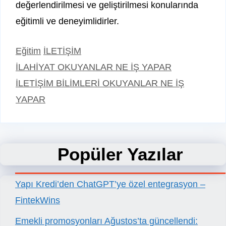
değerlendirilmesi ve geliştirilmesi konularında
eğitimli ve deneyimlidirler.
Kategoriler
Etiketler
Eğitim
İLETİŞİM
İLAHİYAT OKUYANLAR NE İŞ YAPAR
İLETİŞİM BİLİMLERİ OKUYANLAR NE İŞ
YAPAR
Popüler Yazılar
Yapı Kredi’den ChatGPT’ye özel entegrasyon –
FintekWins
Emekli promosyonları Ağustos’ta güncellendi: