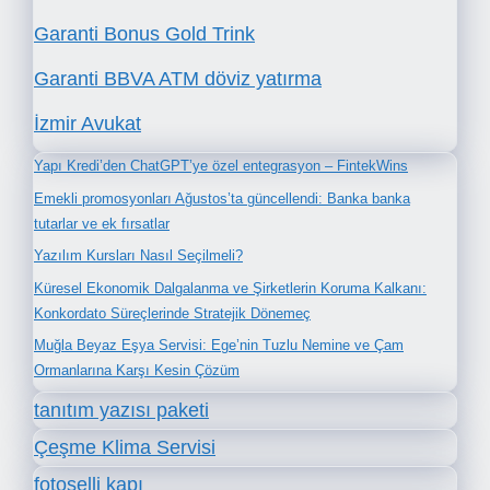
Garanti Bonus Gold Trink
Garanti BBVA ATM döviz yatırma
İzmir Avukat
Yapı Kredi’den ChatGPT’ye özel entegrasyon – FintekWins
Emekli promosyonları Ağustos’ta güncellendi: Banka banka
tutarlar ve ek fırsatlar
Yazılım Kursları Nasıl Seçilmeli?
Küresel Ekonomik Dalgalanma ve Şirketlerin Koruma Kalkanı:
Konkordato Süreçlerinde Stratejik Dönemeç
Muğla Beyaz Eşya Servisi: Ege’nin Tuzlu Nemine ve Çam
Ormanlarına Karşı Kesin Çözüm
tanıtım yazısı paketi
Çeşme Klima Servisi
fotoselli kapı