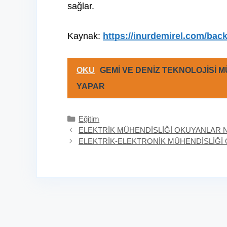
sağlar.
Kaynak:
https://inurdemirel.com/back
OKU
GEMİ VE DENİZ TEKNOLOJİSİ 
YAPAR
Kategoriler
Eğitim
ELEKTRİK MÜHENDİSLİĞİ OKUYANLAR N
ELEKTRİK-ELEKTRONİK MÜHENDİSLİĞİ 