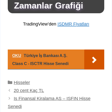
Zamanlar Grafiği
TradingView’den
ISDMR Fiyatları
OKU
Türkiye İş Bankası A.Ş.
Class C - ISCTR Hisse Senedi
Kategoriler
Hisseler
20 cent Kaç TL
Is Finansal Kiralama AS – ISFIN Hisse
Senedi