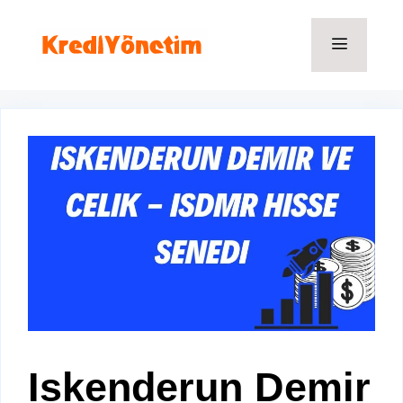
İçeriğe
atla
Menü
Iskenderun Demir