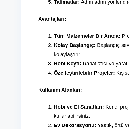
Talimatlar:
Adım adım yönlendire
Avantajları:
Tüm Malzemeler Bir Arada:
Pro
Kolay Başlangıç:
Başlangıç sev
kolaylaştırır.
Hobi Keyfi:
Rahatlatıcı ve yaratı
Özelleştirilebilir Projeler:
Kişise
Kullanım Alanları:
Hobi ve El Sanatları:
Kendi proje
kullanabilirsiniz.
Ev Dekorasyonu:
Yastık, örtü v