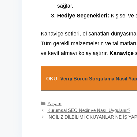
sağlar.
Hediye Seçenekleri:
Kişisel ve 
Kanaviçe setleri, el sanatları dünyasın
Tüm gerekli malzemelerin ve talimatları
ve keyif almayı kolaylaştırır.
Kanaviçe s
OKU
Vergi Borcu Sorgulama Nasıl Yapı
Kategoriler
Yaşam
Kurumsal SEO Nedir ve Nasıl Uygulanır?
İNGİLİZ DİLBİLİMİ OKUYANLAR NE İŞ YA