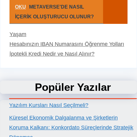
OKU
METAVERSE'DE NASIL
İÇERİK OLUŞTURUCU OLUNUR?
Kategoriler
Yaşam
Hesabınızın IBAN Numarasını Öğrenme Yolları
İpotekli Kredi Nedir ve Nasıl Alınır?
Popüler Yazılar
Yazılım Kursları Nasıl Seçilmeli?
Küresel Ekonomik Dalgalanma ve Şirketlerin
Koruma Kalkanı: Konkordato Süreçlerinde Stratejik