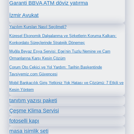
Garanti BBVA ATM döviz yatırma
İzmir Avukat
Yazılım Kursları Nasıl Seçilmeli?
Küresel Ekonomik Dalgalanma ve Şirketlerin Koruma Kalkanı:
Konkordato Süreçlerinde Stratejik Dönemeç
Muğla Beyaz Eşya Servisi: Ege’nin Tuzlu Nemine ve Çam
Ormanlarına Karşı Kesin Çözüm
Çorum Oto Çekici ve Yol Yardım: Tarihin Başkentinde
Tavsiyemiz.com Güvencesi
Mobil Bankacılık Giriş Yetkiniz Yok Hatası ve Çözümü: 7 Etkili ve
Kesin Yöntem
tanıtım yazısı paketi
Çeşme Klima Servisi
fotoselli kapı
masa isimlik seti