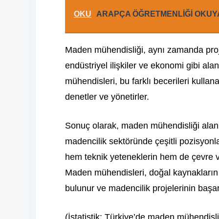
OKU
ARAPÇA ÖĞRETMENLİĞİ OKUYA
Maden mühendisliği, aynı zamanda proje y
endüstriyel ilişkiler ve ekonomi gibi ala
mühendisleri, bu farklı becerileri kullana
denetler ve yönetirler.
Sonuç olarak, maden mühendisliği alanı
madencilik sektöründe çeşitli pozisyonla
hem teknik yeteneklerin hem de çevre ve i
Maden mühendisleri, doğal kaynakların s
bulunur ve madencilik projelerinin başarı
(İstatistik: Türkiye’de maden mühendis