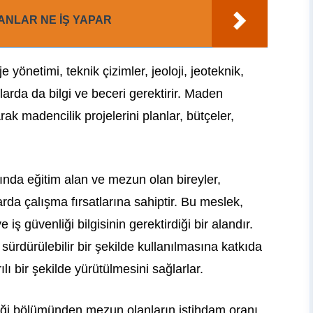
NLAR NE İŞ YAPAR
önetimi, teknik çizimler, jeoloji, jeoteknik,
nlarda da bilgi ve beceri gerektirir. Maden
rak madencilik projelerini planlar, bütçeler,
nda eğitim alan ve mezun olan bireyler,
rda çalışma fırsatlarına sahiptir. Bu meslek,
ş güvenliği bilgisinin gerektirdiği bir alandır.
ürdürülebilir bir şekilde kullanılmasına katkıda
lı bir şekilde yürütülmesini sağlarlar.
liği bölümünden mezun olanların istihdam oranı