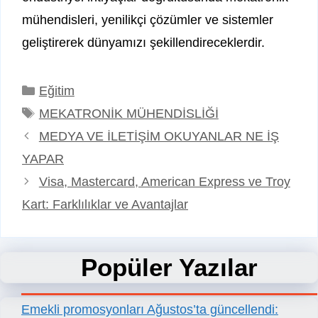
mühendisleri, yenilikçi çözümler ve sistemler
geliştirerek dünyamızı şekillendireceklerdir.
Kategoriler
Eğitim
Etiketler
MEKATRONİK MÜHENDİSLİĞİ
MEDYA VE İLETİŞİM OKUYANLAR NE İŞ
YAPAR
Visa, Mastercard, American Express ve Troy
Kart: Farklılıklar ve Avantajlar
Popüler Yazılar
Emekli promosyonları Ağustos’ta güncellendi: