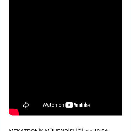
MEKATRONİK MÜHENDİSLİĞİ için 10 Sık