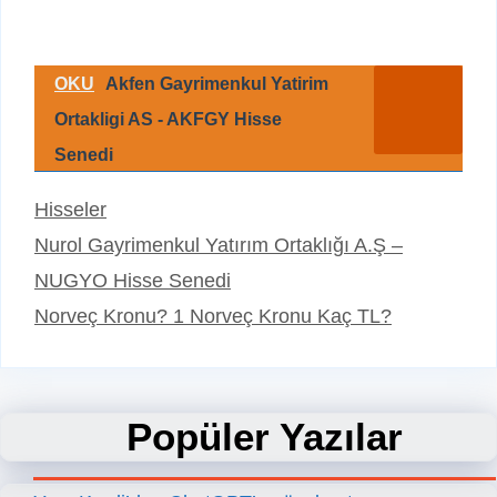
OKU
Akfen Gayrimenkul Yatirim
Ortakligi AS - AKFGY Hisse
Senedi
Kategoriler
Hisseler
Nurol Gayrimenkul Yatırım Ortaklığı A.Ş –
NUGYO Hisse Senedi
Norveç Kronu? 1 Norveç Kronu Kaç TL?
Popüler Yazılar