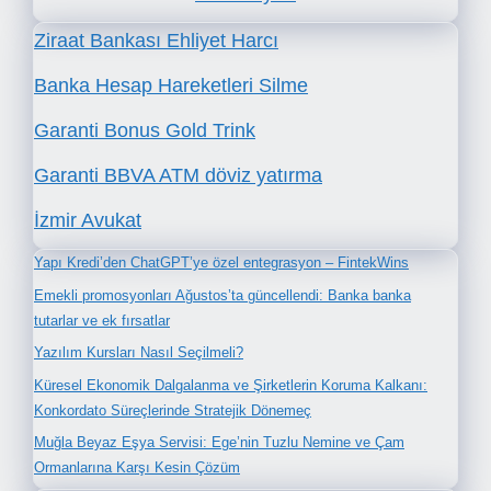
Ziraat Bankası Ehliyet Harcı
Banka Hesap Hareketleri Silme
Garanti Bonus Gold Trink
Garanti BBVA ATM döviz yatırma
İzmir Avukat
Yapı Kredi’den ChatGPT’ye özel entegrasyon – FintekWins
Emekli promosyonları Ağustos’ta güncellendi: Banka banka
tutarlar ve ek fırsatlar
Yazılım Kursları Nasıl Seçilmeli?
Küresel Ekonomik Dalgalanma ve Şirketlerin Koruma Kalkanı:
Konkordato Süreçlerinde Stratejik Dönemeç
Muğla Beyaz Eşya Servisi: Ege’nin Tuzlu Nemine ve Çam
Ormanlarına Karşı Kesin Çözüm