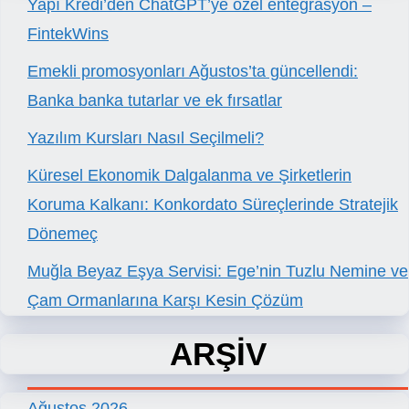
Yapı Kredi’den ChatGPT’ye özel entegrasyon –
FintekWins
Emekli promosyonları Ağustos’ta güncellendi:
Banka banka tutarlar ve ek fırsatlar
Yazılım Kursları Nasıl Seçilmeli?
Küresel Ekonomik Dalgalanma ve Şirketlerin
Koruma Kalkanı: Konkordato Süreçlerinde Stratejik
Dönemeç
Muğla Beyaz Eşya Servisi: Ege’nin Tuzlu Nemine ve
Çam Ormanlarına Karşı Kesin Çözüm
ARŞİV
Ağustos 2026