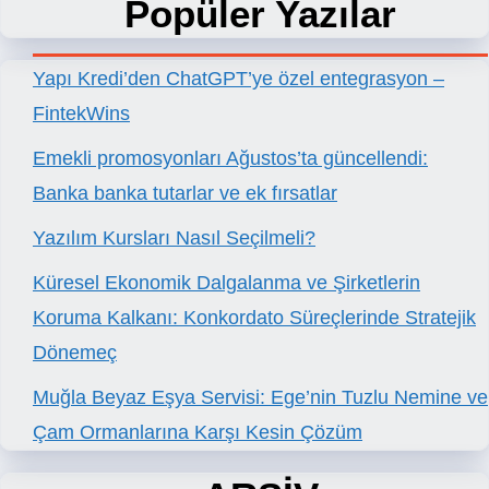
Popüler Yazılar
Yapı Kredi’den ChatGPT’ye özel entegrasyon –
FintekWins
Emekli promosyonları Ağustos’ta güncellendi:
Banka banka tutarlar ve ek fırsatlar
Yazılım Kursları Nasıl Seçilmeli?
Küresel Ekonomik Dalgalanma ve Şirketlerin
Koruma Kalkanı: Konkordato Süreçlerinde Stratejik
Dönemeç
Muğla Beyaz Eşya Servisi: Ege’nin Tuzlu Nemine ve
Çam Ormanlarına Karşı Kesin Çözüm