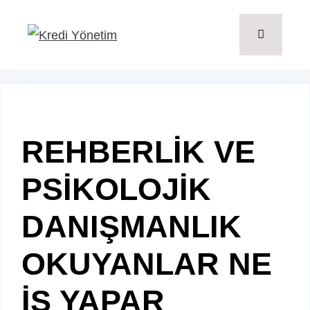
İçeriğe
atla
Menü
REHBERLİK VE
PSİKOLOJİK
DANIŞMANLIK
OKUYANLAR NE
İŞ YAPAR