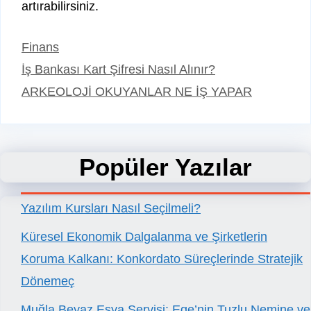
artırabilirsiniz.
Kategoriler
Finans
İş Bankası Kart Şifresi Nasıl Alınır?
ARKEOLOJİ OKUYANLAR NE İŞ YAPAR
Popüler Yazılar
Yazılım Kursları Nasıl Seçilmeli?
Küresel Ekonomik Dalgalanma ve Şirketlerin
Koruma Kalkanı: Konkordato Süreçlerinde Stratejik
Dönemeç
Muğla Beyaz Eşya Servisi: Ege’nin Tuzlu Nemine ve