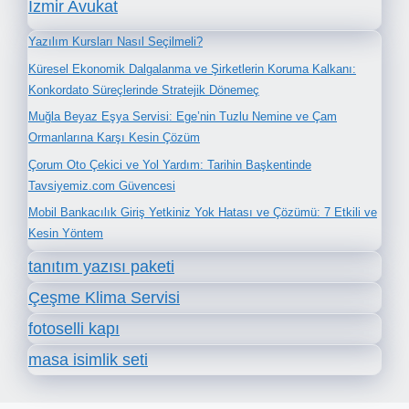
İzmir Avukat
Yazılım Kursları Nasıl Seçilmeli?
Küresel Ekonomik Dalgalanma ve Şirketlerin Koruma Kalkanı:
Konkordato Süreçlerinde Stratejik Dönemeç
Muğla Beyaz Eşya Servisi: Ege’nin Tuzlu Nemine ve Çam
Ormanlarına Karşı Kesin Çözüm
Çorum Oto Çekici ve Yol Yardım: Tarihin Başkentinde
Tavsiyemiz.com Güvencesi
Mobil Bankacılık Giriş Yetkiniz Yok Hatası ve Çözümü: 7 Etkili ve
Kesin Yöntem
tanıtım yazısı paketi
Çeşme Klima Servisi
fotoselli kapı
masa isimlik seti