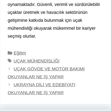
oynamaktadır. Güvenli, verimli ve sürdürülebilir
uçaklar üretmek ve havacılık sektörünün
gelişimine katkıda bulunmak için uçak
mühendisliği okuyarak mükemmel bir kariyer
seçmiş olurlar.
Kategoriler
Eğitim
Etiketler
UÇAK MÜHENDİSLİĞİ
UÇAK GÖVDE VE MOTOR BAKIMI
OKUYANLAR NE İŞ YAPAR
UKRAYNA DİLİ VE EDEBİYATI
OKUYANLAR NE İŞ YAPAR