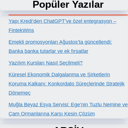
Popüler Yazılar
Yapı Kredi’den ChatGPT’ye özel entegrasyon –
FintekWins
Emekli promosyonları Ağustos’ta güncellendi:
Banka banka tutarlar ve ek fırsatlar
Yazılım Kursları Nasıl Seçilmeli?
Küresel Ekonomik Dalgalanma ve Şirketlerin
Koruma Kalkanı: Konkordato Süreçlerinde Stratejik
Dönemeç
Muğla Beyaz Eşya Servisi: Ege’nin Tuzlu Nemine ve
Çam Ormanlarına Karşı Kesin Çözüm