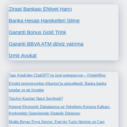
Ziraat Bankası Ehliyet Harcı
Banka Hesap Hareketleri Silme
Garanti Bonus Gold Trink
Garanti BBVA ATM döviz yatırma
İzmir Avukat
Yapı Kredi’den ChatGPT’ye özel entegrasyon – FintekWins
Emekli promosyonları Ağustos’ta güncellendi: Banka banka
tutarlar ve ek fırsatlar
Yazılım Kursları Nasıl Seçilmeli?
Küresel Ekonomik Dalgalanma ve Şirketlerin Koruma Kalkanı:
Konkordato Süreçlerinde Stratejik Dönemeç
Muğla Beyaz Eşya Servisi: Ege’nin Tuzlu Nemine ve Çam