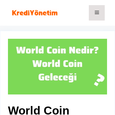
İçeriğe
atla
Menü
World Coin