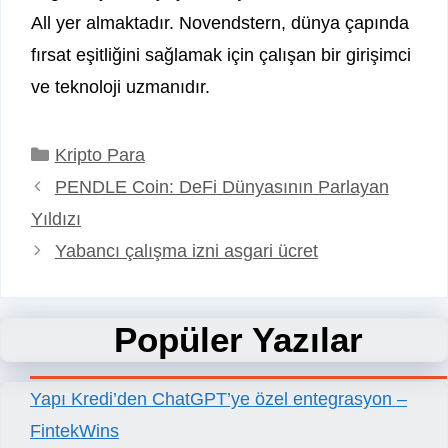
All yer almaktadır. Novendstern, dünya çapında
fırsat eşitliğini sağlamak için çalışan bir girişimci
ve teknoloji uzmanıdır.
Kategoriler
Kripto Para
PENDLE Coin: DeFi Dünyasının Parlayan
Yıldızı
Yabancı çalışma izni asgari ücret
Popüler Yazılar
Yapı Kredi’den ChatGPT’ye özel entegrasyon –
FintekWins