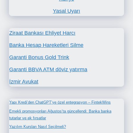
Yasal Uyarı
Ziraat Bankası Ehliyet Harcı
Banka Hesap Hareketleri Silme
Garanti Bonus Gold Trink
Garanti BBVA ATM döviz yatırma
İzmir Avukat
Yapı Kredi’den ChatGPT’ye özel entegrasyon – FintekWins
Emekli promosyonları Ağustos’ta güncellendi: Banka banka
tutarlar ve ek fırsatlar
Yazılım Kursları Nasıl Seçilmeli?