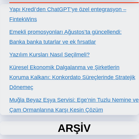
Yapı Kredi’den ChatGPT’ye özel entegrasyon –
FintekWins
Emekli promosyonları Ağustos’ta güncellendi:
Banka banka tutarlar ve ek fırsatlar
Yazılım Kursları Nasıl Seçilmeli?
Küresel Ekonomik Dalgalanma ve Şirketlerin
Koruma Kalkanı: Konkordato Süreçlerinde Stratejik
Dönemeç
Muğla Beyaz Eşya Servisi: Ege’nin Tuzlu Nemine ve
Çam Ormanlarına Karşı Kesin Çözüm
ARŞİV