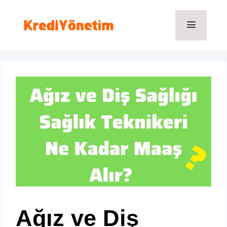
İçeriğe
atla
Menü
Ağız ve Diş