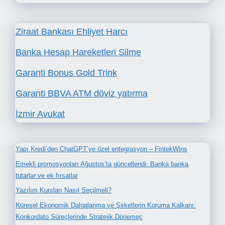
Ziraat Bankası Ehliyet Harcı
Banka Hesap Hareketleri Silme
Garanti Bonus Gold Trink
Garanti BBVA ATM döviz yatırma
İzmir Avukat
Yapı Kredi’den ChatGPT’ye özel entegrasyon – FintekWins
Emekli promosyonları Ağustos’ta güncellendi: Banka banka
tutarlar ve ek fırsatlar
Yazılım Kursları Nasıl Seçilmeli?
Küresel Ekonomik Dalgalanma ve Şirketlerin Koruma Kalkanı:
Konkordato Süreçlerinde Stratejik Dönemeç