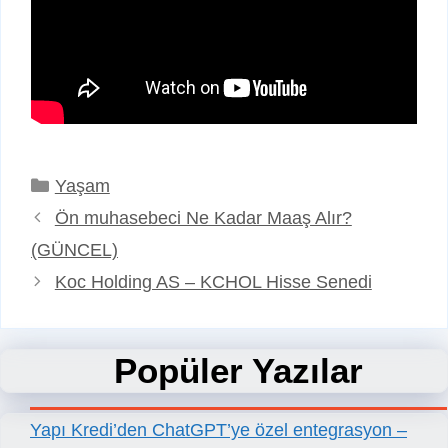
Kategoriler
Yaşam
Ön muhasebeci Ne Kadar Maaş Alır?
(GÜNCEL)
Koc Holding AS – KCHOL Hisse Senedi
Popüler Yazılar
Yapı Kredi’den ChatGPT’ye özel entegrasyon –