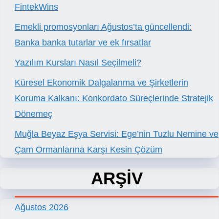
FintekWins
Emekli promosyonları Ağustos’ta güncellendi:
Banka banka tutarlar ve ek fırsatlar
Yazılım Kursları Nasıl Seçilmeli?
Küresel Ekonomik Dalgalanma ve Şirketlerin
Koruma Kalkanı: Konkordato Süreçlerinde Stratejik
Dönemeç
Muğla Beyaz Eşya Servisi: Ege’nin Tuzlu Nemine ve
Çam Ormanlarına Karşı Kesin Çözüm
ARŞİV
Ağustos 2026